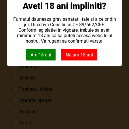
Aveti 18 ani impliniti?
Prima pagina
Fumatul dauneaza grav sanatatii tale si a celor din
jur. Directiva Consiliului CE 89/662/CEE.
Conform legislatiei in vigoare, trebuie sa aveti
Magazin
minimum 18 ani ca sa puteti accesa website-ul
nostru. Va rugam sa confirmati varsta.
Tuburi tigari normale
Am 18 ani
Nu am 18 ani
Tuburi tigari slim
Tuburi XL
Brichete
Pachete / Oferte
Aparate injectat
Accesorii
Tutun