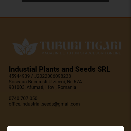
Industial Plants and Seeds SRL
45944939 / J2022006098238
Soseaua Bucuresti-Urziceni, Nr. 67A
901003, Afumati, Ilfov , Romania
0740 707.050
office.industrial.seeds@gmail.com
Meniu rapid