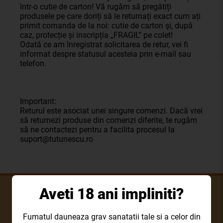
într-o cutie de carton! Vă rugăm să pregătiți
produsele pe care doriți să le returnați exact cum ați
primit comanda de la noi: cutie de carton şi, după
caz, protecție și inscripția „FRAGIL” pe colet!
Odată ce am înregistrat solicitarea de retur, vei fi
informat despre statusul acesteia prin e-mail sau
telefon.
Important:
Returul este asociat unei singure comenzi. Dacă vrei
să returnezi produse din comenzi diferite, te rugăm
să ne contactezi pentru a facilita procesul la
suport@tutunescu.ro
Aveti 18 ani impliniti?
Fumatul dauneaza grav sanatatii tale si a celor din