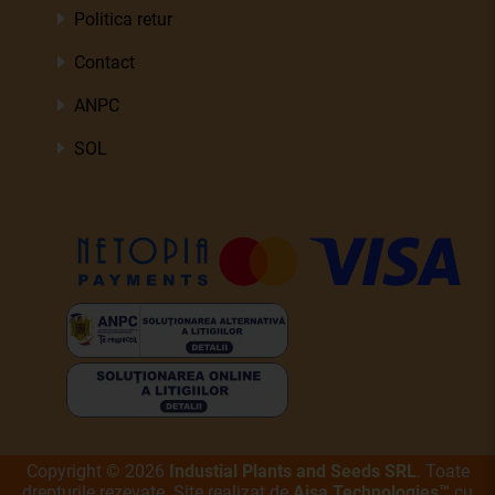
Politica retur
Contact
ANPC
SOL
Copyright
©
2026
Industial Plants and Seeds SRL
. Toate
drepturile rezevate. Site realizat de
Aisa Technologies™
cu