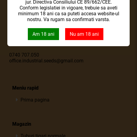
jur. Directiva Consiliului CE 89/662/CEE.
Conform legislatiei in vigoare, trebuie sa aveti
minimum 18 ani ca sa puteti accesa website-ul
nostru. Va rugam sa confirmati varsta.
Industial Plants and Seeds SRL
45944939 / J2022006098238
Am 18 ani
Nu am 18 ani
Soseaua Bucuresti-Urziceni, Nr. 67A
901003, Afumati, Ilfov , Romania
0740 707.050
office.industrial.seeds@gmail.com
Meniu rapid
Prima pagina
Magazin
Tuburi tigari normale