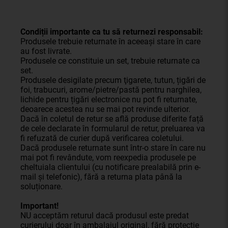
Condiții importante ca tu să returnezi responsabil:
Produsele trebuie returnate în aceeași stare în care
au fost livrate.
Produsele ce constituie un set, trebuie returnate ca
set.
Produsele desigilate precum ţigarete, tutun, țigări de
foi, trabucuri, arome/pietre/pastă pentru narghilea,
lichide pentru țigări electronice nu pot fi returnate,
deoarece acestea nu se mai pot revinde ulterior.
Dacă în coletul de retur se află produse diferite față
de cele declarate în formularul de retur, preluarea va
fi refuzată de curier după verificarea coletului.
Dacă produsele returnate sunt într-o stare în care nu
mai pot fi revândute, vom reexpedia produsele pe
cheltuiala clientului (cu notificare prealabilă prin e-
mail și telefonic), fără a returna plata până la
soluționare.
Important!
NU acceptăm returul dacă produsul este predat
curierului doar în ambalajul original, fără protecție