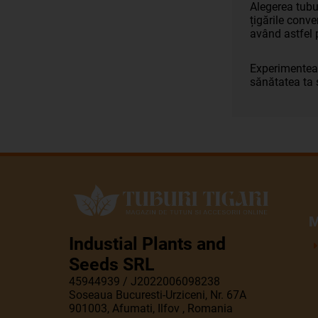
Alegerea tubu
țigările conve
având astfel 
Experimenteaz
sănătatea ta ș
M
Industial Plants and
Seeds SRL
45944939 / J2022006098238
Soseaua Bucuresti-Urziceni, Nr. 67A
901003, Afumati, Ilfov , Romania