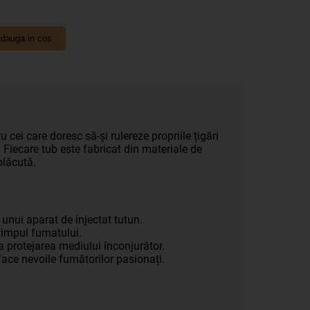
dauga in cos
 cei care doresc să-și rulereze propriile țigări
 Fiecare tub este fabricat din materiale de
plăcută.
l unui aparat de injectat tutun.
 timpul fumatului.
a protejarea mediului înconjurător.
face nevoile fumătorilor pasionați.