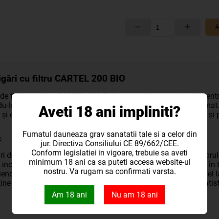
A
igări cu filtru CARTEL 200 BIO
de țigări cu filtru CARTEL 200 BIO sunt o alegere excelentă pentru
u-le astfel posibilitatea de a-și personaliza experiența de fumat.
Aveti 18 ani impliniti?
e și este proiectat pentru a oferi o experiență de fumat netedă și 
Fumatul dauneaza grav sanatatii tale si a celor din
:
jur. Directiva Consiliului CE 89/662/CEE.
Conform legislatiei in vigoare, trebuie sa aveti
ri de înaltă calitate, potrivite pentru rulat manual sau cu ajutoru
minimum 18 ani ca sa puteti accesa website-ul
ri incluse pentru a reduce nivelul de substanțe nocive inhalate în
nostru. Va rugam sa confirmati varsta.
endly, fabricat din materiale biodegradabile, contribuind astfel l
ine 200 de tuburi de țigări CARTEL BIO, suficiente pentru a satis
Am 18 ani
Nu am 18 ani