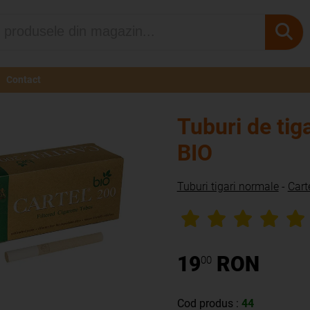
Contact
Tuburi de tig
BIO
Tuburi tigari normale
-
Cart
19
RON
00
Cod produs :
44