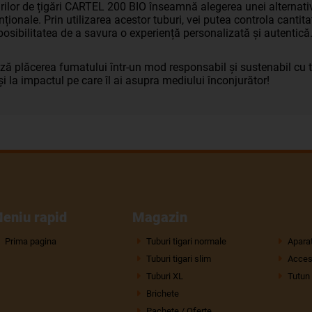
rilor de țigări CARTEL 200 BIO înseamnă alegerea unei alternati
nționale. Prin utilizarea acestor tuburi, vei putea controla cantita
posibilitatea de a savura o experiență personalizată și autentică
ă plăcerea fumatului într-un mod responsabil și sustenabil cu tu
i la impactul pe care îl ai asupra mediului înconjurător!
eniu rapid
Magazin
Prima pagina
Tuburi tigari normale
Aparat
Tuburi tigari slim
Acceso
Tuburi XL
Tutun
Brichete
Pachete / Oferte