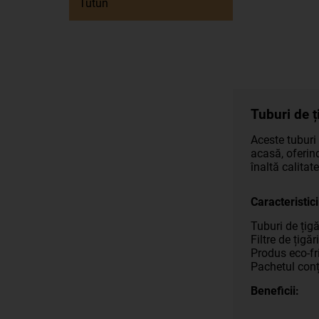
Tutun
Tuburi de ț
Aceste tuburi 
acasă, oferind
înaltă calitat
Caracteristici
Tuburi de țigă
Filtre de țigă
Produs eco-fri
Pachetul conț
Beneficii: