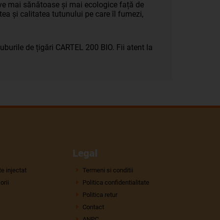
ve mai sănătoase și mai ecologice față de
tea și calitatea tutunului pe care îl fumezi,
.
burile de țigări CARTEL 200 BIO. Fii atent la
Legal
e injectat
Termeni si conditii
rii
Politica confidentialitate
Politica retur
Contact
ANPC