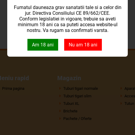
Fumatul dauneaza grav sanatatii tale si a celor din
jur. Directiva Consiliului CE 89/662/CEE.
Conform legislatiei in vigoare, trebuie sa aveti
minimum 18 ani ca sa puteti accesa website-ul
nostru. Va rugam sa confirmati varsta.
Am 18 ani
Nu am 18 ani
eniu rapid
Magazin
Prima pagina
Tuburi tigari normale
Aparat
Tuburi tigari slim
Acceso
Tuburi XL
Tutun
Brichete
Pachete / Oferte