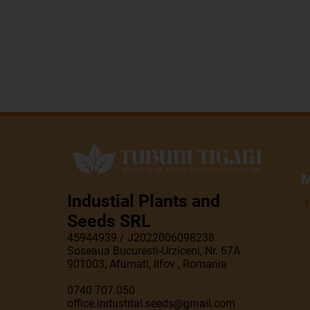
M
Industial Plants and
Seeds SRL
45944939 / J2022006098238
Soseaua Bucuresti-Urziceni, Nr. 67A
901003, Afumati, Ilfov , Romania
0740 707.050
office.industrial.seeds@gmail.com