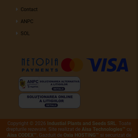
Contact
ANPC
SOL
Copyright
©
2026
Industial Plants and Seeds SRL
. Toate
drepturile rezevate. Site realizat de
Aisa Technologies™
cu
Aisa CODEX™
, Gazduit de
Oxia HOSTING™
si securizat de