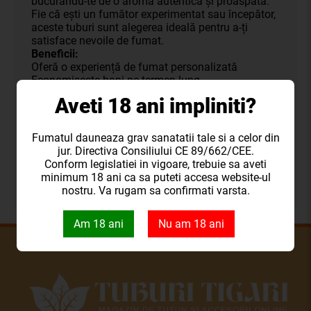
bucurându-te de o aromă autentică și proaspătă.
Fie că ești un fumător experimentat sau începător,
aceste tuburi sunt alegerea ideală pentru a-ți
satisface nevoile de fumat.
Beneficii:
Oferă o experiență de fumat personalizată
Economisește bani pe termen lung
Arome intense și naturale
Aveti 18 ani impliniti?
Ușor de utilizat și compatibile cu diverse aparate
de injectat tutun
Investește în calitate și bucură-te de o experiență
Fumatul dauneaza grav sanatatii tale si a celor din
de fumat autentică cu Tuburile Moreno 200
jur. Directiva Consiliului CE 89/662/CEE.
25mm. Fie că vrei să-ți răsfeți simțurile sau să
Conform legislatiei in vigoare, trebuie sa aveti
economisești bani, aceste tuburi sunt alegerea
minimum 18 ani ca sa puteti accesa website-ul
perfectă pentru tine!
nostru. Va rugam sa confirmati varsta.
Am 18 ani
Nu am 18 ani