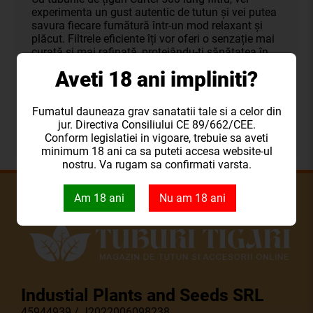
experimenta un gust autentic de tutun și vei putea
savura fiecare fumătură într-un mod relaxant și
plăcut. Filtrele eficiente îți vor oferi o senzație mai
curată și mai rafinată, protejându-ți sănătatea în
timp ce te bucuri de plăcerea fumatului.
Aveti 18 ani impliniti?
Indiferent dacă ești un fumător pasionat sau doar
un utilizator ocazional, tuburile de țigări Cartel 500
lung filtru sunt alegerea perfectă pentru o
Fumatul dauneaza grav sanatatii tale si a celor din
experiență de fumat de calitate și lipsită de
jur. Directiva Consiliului CE 89/662/CEE.
compromisuri.
Conform legislatiei in vigoare, trebuie sa aveti
minimum 18 ani ca sa puteti accesa website-ul
nostru. Va rugam sa confirmati varsta.
Am 18 ani
Nu am 18 ani
Industial Plants and Seeds SRL
45944939 / J2022006098238