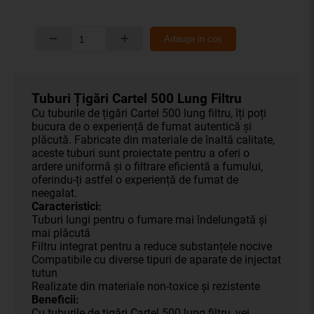
Adauga in cos
Tuburi Țigări Cartel 500 Lung Filtru
Cu tuburile de țigări Cartel 500 lung filtru, îți poți
bucura de o experiență de fumat autentică și
plăcută. Fabricate din materiale de înaltă calitate,
aceste tuburi sunt proiectate pentru a oferi o
ardere uniformă și o filtrare eficientă a fumului,
oferindu-ți astfel o experiență de fumat de
neegalat.
Caracteristici:
Tuburi lungi pentru o fumare mai îndelungată și
mai plăcută
Filtru integrat pentru a reduce substanțele nocive
Compatibile cu diverse tipuri de aparate de injectat
tutun
Realizate din materiale non-toxice și rezistente
Beneficii:
Cu tuburile de țigări Cartel 500 lung filtru, vei