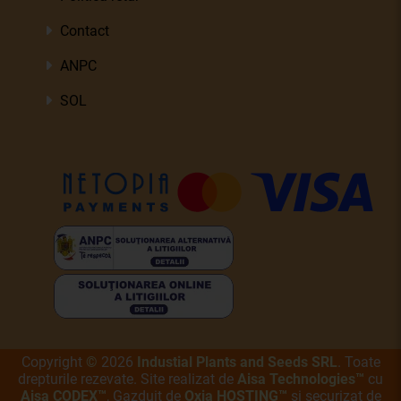
Contact
ANPC
SOL
Copyright
©
2026
Industial Plants and Seeds SRL
. Toate
drepturile rezevate. Site realizat de
Aisa Technologies™
cu
Aisa CODEX™
, Gazduit de
Oxia HOSTING™
si securizat de