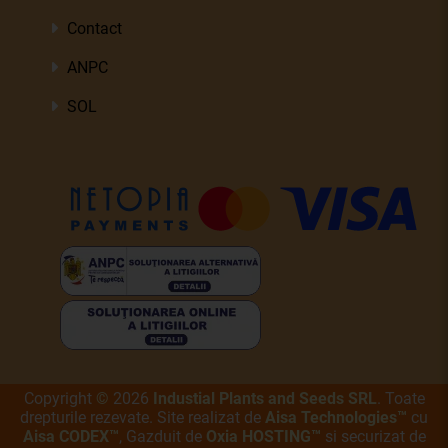
Contact
ANPC
SOL
Copyright
©
2026
Industial Plants and Seeds SRL
. Toate
drepturile rezevate. Site realizat de
Aisa Technologies™
cu
Aisa CODEX™
, Gazduit de
Oxia HOSTING™
si securizat de