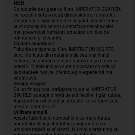
RED
Cu tuburile de țigare cu filtru IMPERATOR 200 RED,
vei experimenta o nouă dimensiune a fumatului,
oferindu-ți o experiență de neegalat. Aceste tuburi
sunt concepute pentru a satisface nevoile celor
mai pretențioși fumători, aducând un plus de
rafinament și eleganță.
Calitate superioară
Tuburile de țigare cu filtru IMPERATOR 200 RED
sunt fabricate din materiale de cea mai înaltă
calitate, asigurând o arsură uniformă și o fumare
netedă. Filtrele incluse sunt proiectate să reducă
substanțele nocive, oferindu-ți o experiență mai
sănătoasă.
Design elegant
Cu un finisaj roșu atrăgător, tuburile IMPERATOR
200 RED adaugă o notă de stil fiecărei țigări rulate.
Aspectul lor sofisticat și atrăgător te va face să te
remarci oriunde ai fi.
Utilizare simplă
Aceste tuburi sunt compatibile cu majoritatea
aparatelor de injectat tutun, asigurându-ți o
umplere rapidă și eficientă. Nu mai pierde timp cu